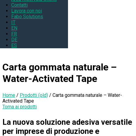
Contatti
Lavora con noi
Fabo Solutions
IT
EN
FR
DE
ES
Carta gommata naturale –
Water-Activated Tape
Home
/
Prodotti (old)
/
Carta gommata naturale – Water-
Activated Tape
Torna ai prodotti
La nuova soluzione adesiva versatile
per imprese di produzione e