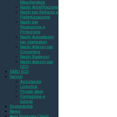
Mascheratura
Nastri Antieffrazione
Nastri per Rinforzo e
Pallettizzazione
Nastri per
Riparazione e
Protezione
Nastri Autoadesivi
per stampatori
Nastri Adesivi per
Converters
Nastri Biadesivi
Nastri Adesivi per
GDO
FABO ECO
Servizi
Assistenza
Logistica
Private label
Formazione e
tutorial
Sostenibilità
News
Area Riservata Clienti