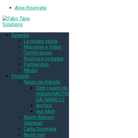
Area Riservata
Azienda
La nostra storia
Missione e Valori
Certificazioni
Ricerca e sviluppo
Partnership
Media
Prodotti
Nastri da Imballo
Tutti i nastri da
Imballo
NASTRI
DA IMBALLO
Acrilico
Hot Melt
Nastri Adesivi
Stampati
Carta Gommata
Nastri per