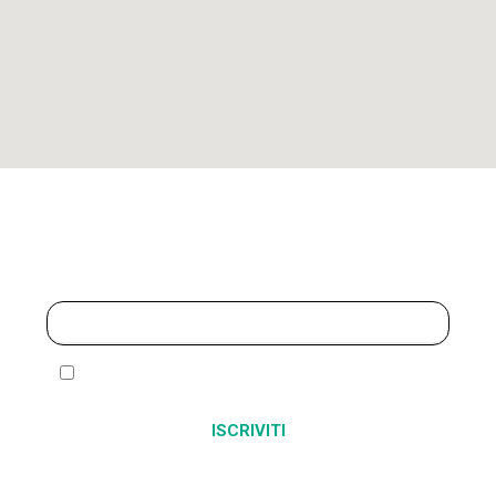
Iscriviti alla newsletter
Ho letto ed accetto l’
informativa sulla privacy