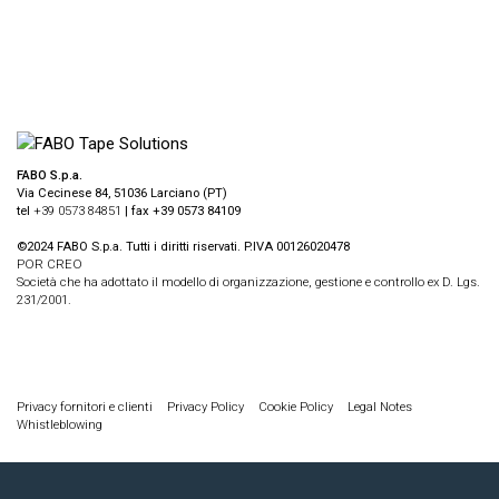
FABO S.p.a.
Via Cecinese 84, 51036 Larciano (PT)
tel
+39 0573 84851
| fax +39 0573 84109
©2024 FABO S.p.a. Tutti i diritti riservati. P.IVA 00126020478
POR CREO
Società che ha adottato il modello di organizzazione, gestione e controllo ex D. Lgs.
231/2001.
Privacy fornitori e clienti
Privacy Policy
Cookie Policy
Legal Notes
Whistleblowing