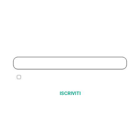
Iscriviti alla newsletter
Ho letto ed accetto l’
informativa sulla privacy
Alternative: