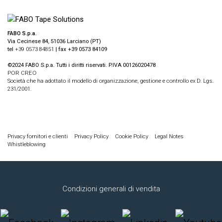
FABO S.p.a.
Via Cecinese 84, 51036 Larciano (PT)
tel
+39 0573 84851
| fax +39 0573 84109
©2024 FABO S.p.a. Tutti i diritti riservati. P.IVA 00126020478
POR CREO
Società che ha adottato il modello di organizzazione, gestione e controllo ex D. Lgs.
231/2001.
Privacy fornitori e clienti
Privacy Policy
Cookie Policy
Legal Notes
Whistleblowing
Condizioni generali di vendita