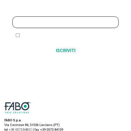
Iscriviti alla newsletter
Ho letto ed accetto l’
informativa sulla privacy
Alternative:
FABO S.p.a.
Via Cecinese 84, 51036 Larciano (PT)
tel
+39 0573 84851
| fax +39 0573 84109