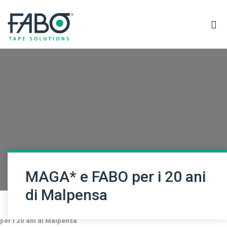
MAGA* e FABO per i 20 ani
di Malpensa
Home
/
FABO collabora con il MAGA*
/
MAGA* e FABO
per i 20 ani di Malpensa